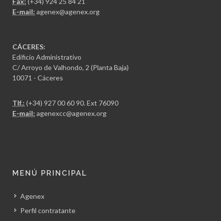
Fax:
(+34) 924 25 84 21
E-mail:
agenex@agenex.org
CÁCERES:
Edificio Administrativo
C/ Arroyo de Valhondo, 2 (Planta Baja)
10071 - Cáceres
Tlf.:
(+34) 927 00 60 90
. Ext 76090
E-mail:
agenexcc@agenex.org
MENÚ PRINCIPAL
Agenex
Perfil contratante