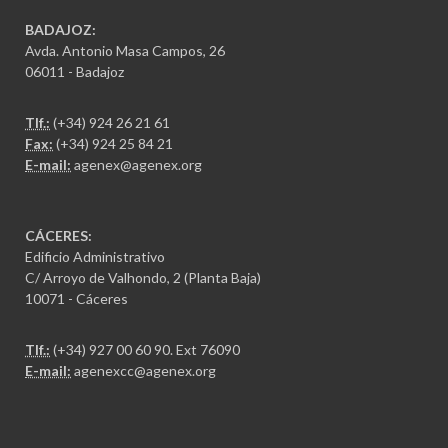
BADAJOZ:
Avda. Antonio Masa Campos, 26
06011 - Badajoz
Tlf.:
(+34) 924 26 21 61
Fax:
(+34) 924 25 84 21
E-mail:
agenex@agenex.org
CÁCERES:
Edificio Administrativo
C/ Arroyo de Valhondo, 2 (Planta Baja)
10071 - Cáceres
Tlf.:
(+34) 927 00 60 90
. Ext 76090
E-mail:
agenexcc@agenex.org