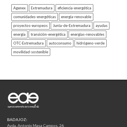
Agenex
Extremadura
eficiencia-energética
comunidades-energéticas
energía-renovable
proyectos-europeos
Junta-de-Extremadura
ayudas
energía
transición-energética
energías-renovables
OTC-Extremadura
autoconsumo
hidrógeno-verde
movilidad-sostenible
BADAJOZ:
Avda. Antonio Masa Campos, 26