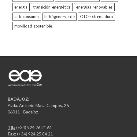
energía
transición-energética
energías-renovables
autoconsumo
hidrógeno-verde
OTC-Extremadura
movilidad-sostenible
BADAJOZ:
Avda. Antonio Masa Campos, 26
06011 - Badajoz
Tlf.:
(+34) 924 26 21 61
Fax:
(+34) 924 25 84 21