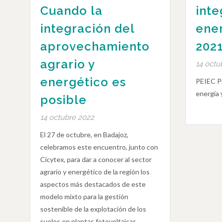
Cuando la
int
integración del
ener
aprovechamiento
2021
agrario y
14 octu
energético es
PEIEC P
energía 
posible
14 octubre 2022
El 27 de octubre, en Badajoz,
celebramos este encuentro, junto con
Cicytex, para dar a conocer al sector
agrario y energético de la región los
aspectos más destacados de este
modelo mixto para la gestión
sostenible de la explotación de los
suelos en plantas fotovoltaicas.