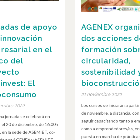
nadas de apoyo
AGENEX organi
 innovación
dos acciones d
esarial en el
formación sob
co del
circularidad,
yecto
sostenibilidad 
invest: El
bioconstrucci
oconsumo
21 noviembre 2022
Los cursos se iniciarán a partir
iembre 2022
de noviembre, a distancia, con 
ma jornada se celebrará en
seguir capacitando tanto a e
 el 20 de diciembre, de 16.00h
como a emprendedores/as, en 
, en la sede de ASEMIET, co-
puesta en marcha de práctica
ada por AGENEX y ASEMIET.