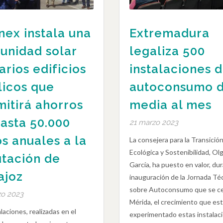
ex instala una
Extremadura
unidad solar
legaliza 500
arios edificios
instalaciones 
licos que
autoconsumo 
itirá ahorros
media al mes
asta 50.000
21 marzo 2023
s anuales a la
La consejera para la Transició
Ecológica y Sostenibilidad, Ol
utación de
García, ha puesto en valor, dur
ajoz
inauguración de la Jornada Té
sobre Autoconsumo que se ce
zo 2023
Mérida, el crecimiento que es
laciones, realizadas en el
experimentado estas instalac