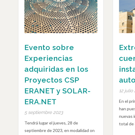
Evento sobre
Ext
Experiencias
cuen
adquiridas en los
inst
Proyectos CSP
aut
ERANET y SOLAR-
12 julio
ERA.NET
En el pr
han pue
5 septiembre 2023
nuevas i
Tendrá lugar el jueves, 28 de
total de
septiembre de 2023, en modalidad on