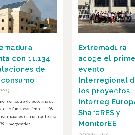
remadura
Extremadura
ta con 11.134
acoge el prime
alaciones de
evento
oconsumo
Interregional 
los proyectos
 2023
Interreg Europ
imer semestre de este año se
sto en funcionamiento 4.108
ShareRES y
nstalaciones con una potencia
MonitorEE
 39,4 megavatios.
30 mayo 2023