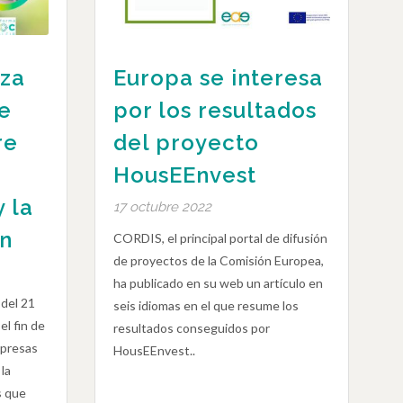
za
Europa se interesa
e
por los resultados
re
del proyecto
HousEEnvest
y la
17 octubre 2022
ón
CORDIS, el principal portal de difusión
de proyectos de la Comisión Europea,
ha publicado en su web un artículo en
 del 21
seis idiomas en el que resume los
el fin de
resultados conseguidos por
mpresas
HousEEnvest..
la
s que