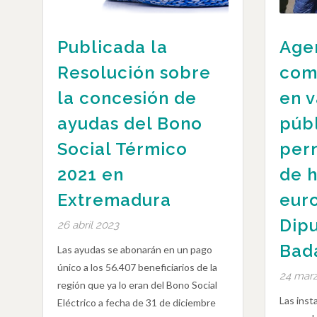
Publicada la
Agen
Resolución sobre
com
la concesión de
en v
ayudas del Bono
púb
Social Térmico
perm
2021 en
de h
Extremadura
euro
Dip
26 abril 2023
Bad
Las ayudas se abonarán en un pago
único a los 56.407 beneficiarios de la
24 mar
región que ya lo eran del Bono Social
Las insta
Eléctrico a fecha de 31 de diciembre