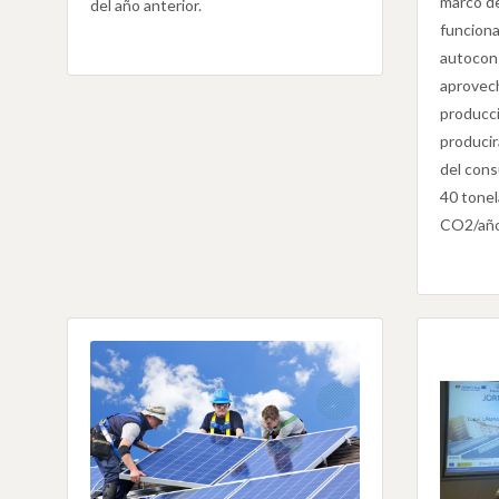
marco de
del año anterior.
funciona
autocon
aprovec
producc
producir
del cons
40 tonel
CO2/año