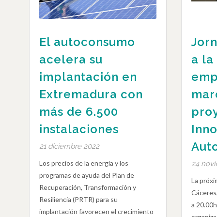
El autoconsumo
Jor
acelera su
a la
implantación en
empr
Extremadura con
mar
más de 6.500
pro
instalaciones
Inno
Aut
21 diciembre 2022
Los precios de la energía y los
24 nov
programas de ayuda del Plan de
La próxi
Recuperación, Transformación y
Cáceres,
Resiliencia (PRTR) para su
a 20.00h
implantación favorecen el crecimiento
organiz