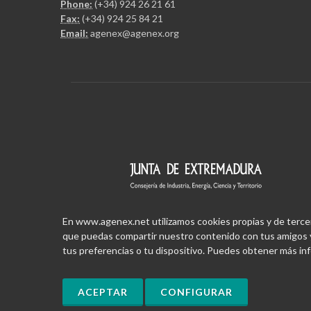
Phone:
(+34) 924 26 21 61
Fax:
(+34) 924 25 84 21
Email:
agenex@agenex.org
En www.agenex.net utilizamos cookies propias y de terceros
que puedas compartir nuestro contenido con tus amigos y
tus preferencias o tu dispositivo. Puedes obtener más i
ACEPTAR
CONFIGURAR
Copyrights © 2026 | Designed and programmed 