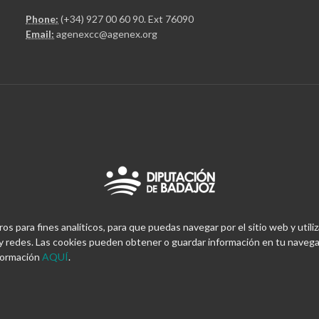
Phone:
(+34) 927 00 60 90
. Ext 76090
Email:
agenexcc@agenex.org
 para fines analíticos, para que puedas navegar por el sitio web y utiliz
 redes. Las cookies pueden obtener o guardar información en tu navegad
nformación
AQUÍ
.
by